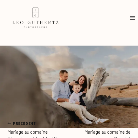
Aller
au
contenu
NAVIGATION
PRÉCÉDENT
SUIVANT
DE
Mariage au domaine
Mariage au domaine de
L’ARTICLE