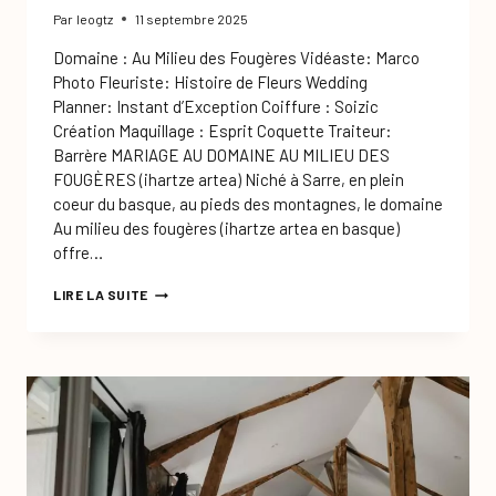
Par
leogtz
11 septembre 2025
Domaine : Au Milieu des Fougères Vidéaste: Marco
Photo Fleuriste: Histoire de Fleurs Wedding
Planner: Instant d’Exception Coiffure : Soizic
Création Maquillage : Esprit Coquette Traiteur:
Barrère MARIAGE AU DOMAINE AU MILIEU DES
FOUGÈRES (ihartze artea) Niché à Sarre, en plein
coeur du basque, au pieds des montagnes, le domaine
Au milieu des fougères (ihartze artea en basque)
offre…
MARIAGE
LIRE LA SUITE
FRANCO-
AMÉRICANO-
INDIEN
À
AU
MILIEU
DES
FOUGÈRES