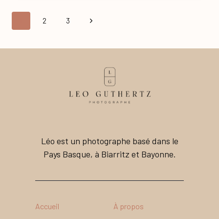
BELZUNCE
NAVIGATION
Page
1
2
3
DE
PAGE
suivante
Léo est un photographe basé dans le
Pays Basque, à Biarritz et Bayonne.
Accueil
À propos